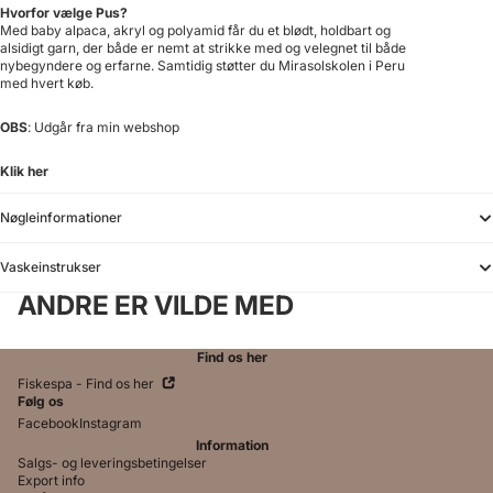
Hvorfor vælge Pus?
Med baby alpaca, akryl og polyamid får du et blødt, holdbart og
alsidigt garn, der både er nemt at strikke med og velegnet til både
nybegyndere og erfarne. Samtidig støtter du Mirasolskolen i Peru
med hvert køb.
OBS
: Udgår fra min webshop
Klik her
Nøgleinformationer
Vaskeinstrukser
ANDRE ER VILDE MED
yttelse af persondata
k
Find os her
tion
Fiskespa - Find os her
lelse
Følg os
Facebook
Instagram
k
Information
Salgs- og leveringsbetingelser
Export info