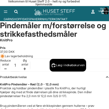
Velkommen til Huset Steff 2.0 - helt ny og forbedret
hjemmeside
Varer i a
indkøbsku
0
GARNSHOP
FISKESPA
HERRNHUTER
KONTAKT
Pindemåler m/forstørrelse og
strikkefasthedsmåler
KnitPro
Pris
37,00 DKK
Lav lagerbeholdning
Reducer
Øg
antal
antal
Læg i indkøbskurven
Produktbeskrivelse
KnitPro Pindemåler – Rød (2,0 - 12,0 mm)
Praktisk og holdbar pindemåler i plastik fra KnitPro, der hurtigt
hjælper dig med at finde størrelsen på dine strikkepinde. Den måler
pindestørrelser fra 2,0 mm til 12,0 mm (US 0–17).
Brug pindemåleren ved at føre strikkepinden gennem hullerne – prøv