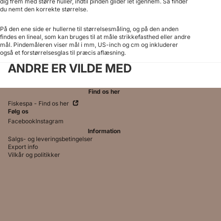
dig frem med større huller, indtil pinden glider let igennem. Så finder
du nemt den korrekte størrelse.
På den ene side er hullerne til størrelsesmåling, og på den anden
findes en lineal, som kan bruges til at måle strikkefasthed eller andre
mål. Pindemåleren viser mål i mm, US-inch og cm og inkluderer
også et forstørrelsesglas til præcis aflæsning.
ANDRE ER VILDE MED
yttelse af persondata
k
Find os her
tion
Fiskespa - Find os her
lelse
Følg os
Facebook
Instagram
k
Information
Salgs- og leveringsbetingelser
Export info
Vilkår og politikker